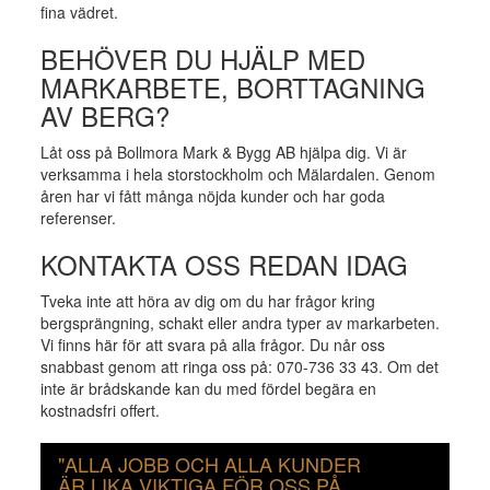
fina vädret.
BEHÖVER DU HJÄLP MED
MARKARBETE, BORTTAGNING
AV BERG?
Låt oss på Bollmora Mark & Bygg AB hjälpa dig. Vi är
verksamma i hela storstockholm och Mälardalen. Genom
åren har vi fått många nöjda kunder och har goda
referenser.
KONTAKTA OSS REDAN IDAG
Tveka inte att höra av dig om du har frågor kring
bergsprängning, schakt eller andra typer av markarbeten.
Vi finns här för att svara på alla frågor. Du når oss
snabbast genom att ringa oss på: 070-736 33 43. Om det
inte är brådskande kan du med fördel begära en
kostnadsfri offert.
"ALLA JOBB OCH ALLA KUNDER
ÄR LIKA VIKTIGA FÖR OSS PÅ