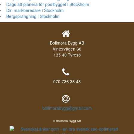
Dags att planera för poolbygget i Stockholm
Din markberedare i Stockholm
Bergsprängning i Stockholm
Bollmora Bygg AB
Vintervägen 60
135 40 Tyresö
070 736 33 43
bollmorabygg@gmail.com
© Bollmora Bygg AB