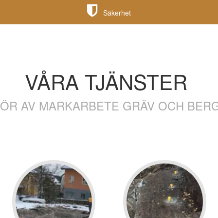
Säkerhet
VÅRA TJÄNSTER
TÖR AV MARKARBETE GRÄV OCH BER