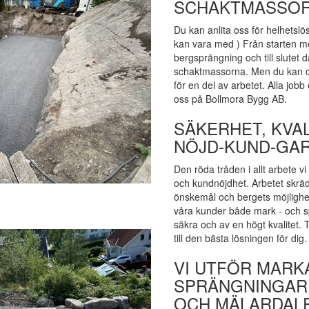
SCHAKTMASSO
Du kan anlita oss för helhetslös
kan vara med ) Från starten m
bergsprängning och till slutet dä
schaktmassorna. Men du kan oc
för en del av arbetet. Alla jobb 
oss på Bollmora Bygg AB.
SÄKERHET, KVA
NÖJD-KUND-GAR
Den röda tråden i allt arbete vi 
och kundnöjdhet. Arbetet skräd
önskemål och bergets möjlighe
våra kunder både mark - och 
säkra och av en högt kvalitet.
till den bästa lösningen för dig.
VI UTFÖR MAR
SPRÄNGNINGAR
OCH MÄLARDAL