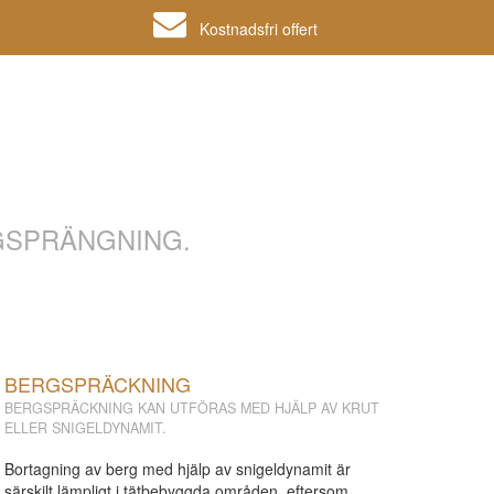
Kostnadsfri offert
GSPRÄNGNING.
BERGSPRÄCKNING
BERGSPRÄCKNING KAN UTFÖRAS MED HJÄLP AV KRUT
ELLER SNIGELDYNAMIT.
Bortagning av berg med hjälp av snigeldynamit är
särskilt lämpligt i tätbebyggda områden, eftersom