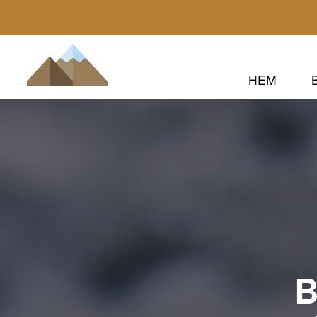
HEM
B