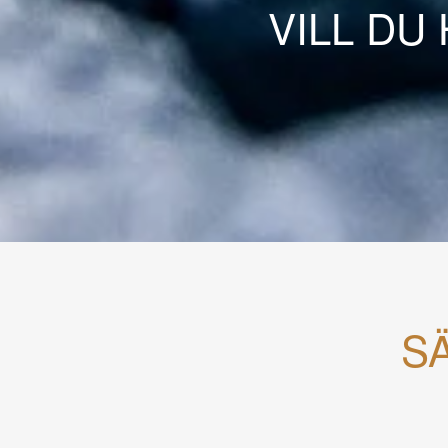
VILL DU
S