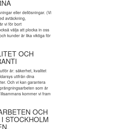
RNA
ningar eller dellösningar. (Vi
ed avtäckning,
r vi för bort
kså välja att plocka in oss
och kunder är lika viktiga för
LITET OCH
ANTI
utför är: säkerhet, kvalitet
darsys utifrån dina
ter. Och vi kan garantera
sprängningsarbeten som är
 Tillsammans kommer vi fram
KARBETEN OCH
 I STOCKHOLM
EN.