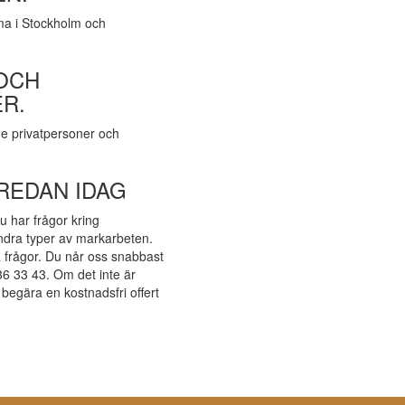
a i Stockholm och
OCH
R.
åde privatpersoner och
REDAN IDAG
u har frågor kring
ndra typer av markarbeten.
la frågor. Du når oss snabbast
6 33 43. Om det inte är
egära en kostnadsfri offert